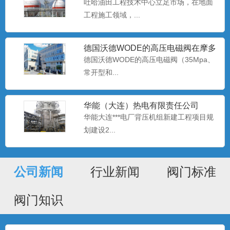
吐哈油田工程技术中心立足市场，在地面
工程施工领域，...
德国沃德WODE的高压电磁阀在摩多
巴克斯生产设备上广泛使
德国沃德WODE的高压电磁阀（35Mpa、
常开型和...
华能（大连）热电有限责任公司
​华能大连***电厂背压机组新建工程项目规
划建设2...
公司新闻
行业新闻
阀门标准
阀门知识