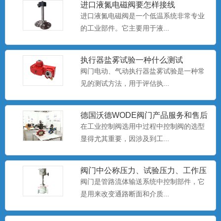
进口液氮电磁阀要怎样接线
进口液氮电磁阀是一个低温系统非常专业
的工业部件。它主要用于液...
执行器盐雾试验一种什么测试
阀门电动、气动执行器盐雾试验是一种常
进口英标直通衬胶隔膜阀
见的测试方法，用于评估执...
进口英标直通衬胶隔膜阀专用于控制非腐
蚀性或一般腐蚀性介质，阀...
德国沃德WODE阀门产品服务和售后
在工业控制阀选用中过程中控制阀的选型
显得尤其重要，因涉及到工...
进口全塑隔膜阀
进口全塑隔膜阀专用于控制一般腐蚀性介
质，可供各类管路或设备上...
阀门中公称压力、试验压力、工作压
力三者的区别与关系
阀门是管路流体输送系统中控制部件，它
是用来改变通路断面和介质...
进口卫生级隔膜阀
进口卫生级隔膜阀，Sanitary diaphragm