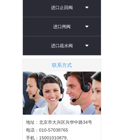
进口止回阀
进口闸阀
进口疏水阀
联系方式
地址：北京市大兴区兴华中路34号
电话：010-57038765
手机：15001010879、