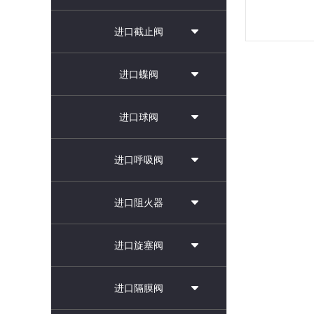
有先导
进口截止阀
构两种
见的执
各种流
进口蝶阀
气、氮气
进口球阀
进口呼吸阀
进口阻火器
进口旋塞阀
进口隔膜阀