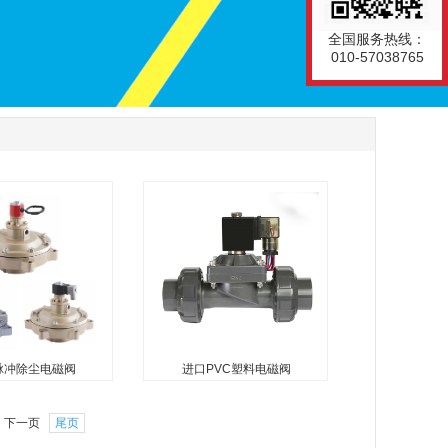
全国服务热线：
010-57038765
脉冲除尘电磁阀
进口PVC塑料电磁阀
冲除尘电磁阀
进口PVC塑料电磁阀
尘电磁阀专为除尘
CPVC电磁阀的优点在于PVC
下一页
尾页
而设计，具有高流
树脂经过氯化后，分子键的不