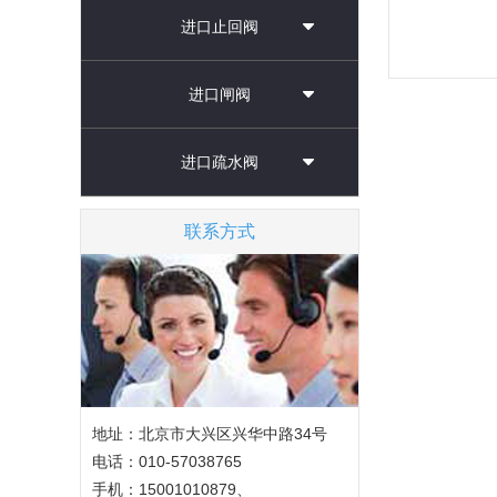
高压的-
进口止回阀
和深冷
通用，
靠的特
进口闸阀
化天然
LNG储..
进口疏水阀
联系方式
地址：北京市大兴区兴华中路34号
电话：010-57038765
手机：15001010879、