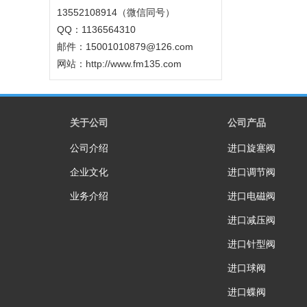
13552108914（微信同号）
QQ：1136564310
邮件：15001010879@126.com
网站：
http://www.fm135.com
关于公司
公司产品
公司介绍
进口旋塞阀
企业文化
进口调节阀
业务介绍
进口电磁阀
进口减压阀
进口针型阀
进口球阀
进口蝶阀