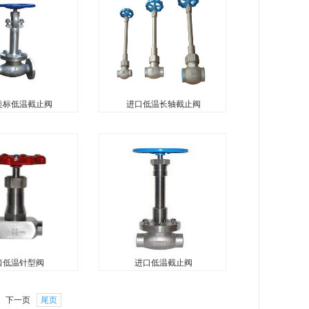
氮不锈钢截止阀，
止阀，液氩截止阀，液化天然
温液体（主要包括
气截止阀，是指用于低温液体
、液氩、液态烃和
LNG贮运设备的管理系统的截
LO2、LN2、
止阀，具有开关灵活、密封可
靠的特点，...
美标低温截止阀
进口低温长轴截止阀
标低温截止阀
进口低温长轴截止阀
温截止阀是指产品
进口低温长轴截止阀主要用于
造完全符合美国国
低温介质和深冷的管路系统，
E B16.34的产品。
具有开关灵活、密封可靠的特
00℃以下的LO2、
点。在低温贮槽、槽车和罐车
r、LNG、LHe等其它
上切断和流通介质做切断和联
路...
通控制。广泛用于LO2、
LN2、LAr、...
口低温针型阀
进口低温截止阀
低温针型阀
进口低温截止阀
型阀是一种可以精
德国沃德WODE进口低温钢截
下一页
尾页