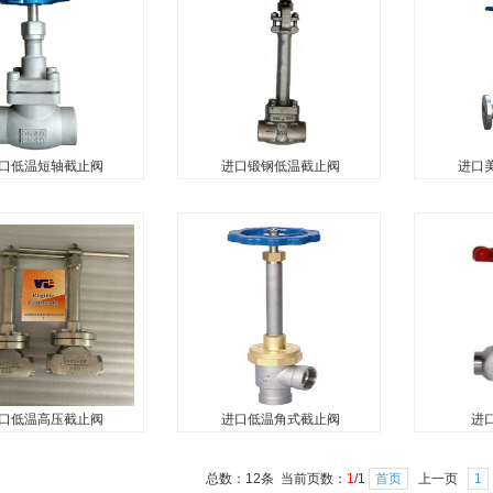
，液氧不锈钢截止阀，
阀，液氧法兰截止阀，液氩法
截止阀，液
于低温液体（主要包括
兰截止阀，液化天然气法兰截
是指用于低
液氧、液氩、液态烃和
止阀，是指采用法兰的连接方
液氧、液氮
气等LO2、LN2、
式，用于低温液体（主要包括
液化天然气等
...
液氧、液氮、液...
LAR、LN...
1
口低温短轴截止阀
进口锻钢低温截止阀
进口
口低温短轴截止阀
进口锻钢低温截止阀
进口美
温短轴截止阀用
进口锻钢低温截止阀适用
进口美标低
0℃以下的液氧、液氮、
于-100℃以下的高压低温液体
的设计和制
液化天然气、液态二氧
贮运设备的管理系统，用于低
家标准ASM
乙烯、丙烯、丙烷等介
温管路及系统中介质流体的截
广泛用于-1
冷管路系统的接通和截
断和接通。是指阀体及零部件
LN2、LA
型阀门。由阀体、阀
采用锻造而成，在乙烯，液化
低温介质的管
、螺栓、密...
天然气装置，天...
口低温高压截止阀
进口低温角式截止阀
进
口低温高压截止阀
进口低温角式截止阀
进口
温高压截止阀主要用于
进口低温角式截止阀主要用
进口低温针
总数：12条 当前页数：
1
/1
首页
上一页
1