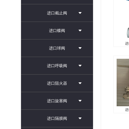
截止阀
进口截止阀
是指用
液氧、
液化天然
进口蝶阀
LAR、LN
进
进口球阀
进
进口低
进口呼吸阀
在-10
液氩、
化碳、
进口阻火器
质和深
断开关
杆、手轮
进口旋塞阀
进
进
进口隔膜阀
进口低